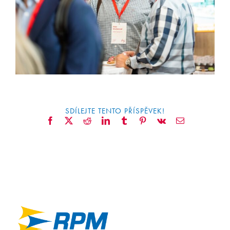
CONTACT
SDÍLEJTE TENTO PŘÍSPĚVEK!
Facebook
X
Reddit
LinkedIn
Tumblr
Pinterest
Vk
Email