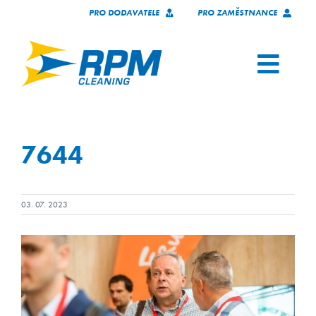
Skip
PRO DODAVATELE
PRO ZAMĚSTNANCE
to
content
Toggl
Navig
SERVICES
7644
OUR CLIENTS
WHO WE ARE
03. 07. 2023
TECHNOLOGY
JOIN OUR TEAM