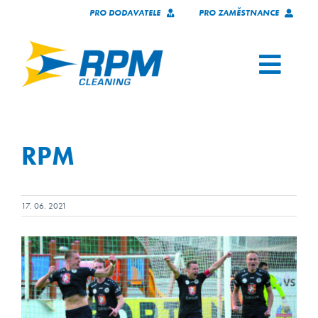
Přeskočit
PRO DODAVATELE
PRO ZAMĚSTNANCE
na
obsah
Toggl
Navig
SLUŽBY
RPM
NAŠI KLIENTI
O NÁS
17. 06. 2021
KARIÉRA
KONTAKT