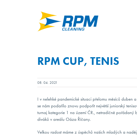
Přeskočit
na
obsah
RPM CUP, TENIS
08. 04. 2021
I v nelehké pandemické situaci přelomu měsíců duben a
se nám podařilo znovu podpořit největší juniorský teniso
turnaj kategorie 1 na území ČR., netradičně pořádaný 
diváků v areálu Oáza Říčany.
Velkou radost máme z úspěchů našich mladých a nadě