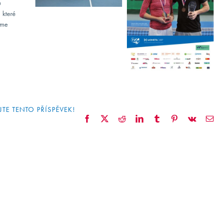
ů
 které
sme
JTE TENTO PŘÍSPĚVEK!
Facebook
X
Reddit
LinkedIn
Tumblr
Pinterest
Vk
E
m