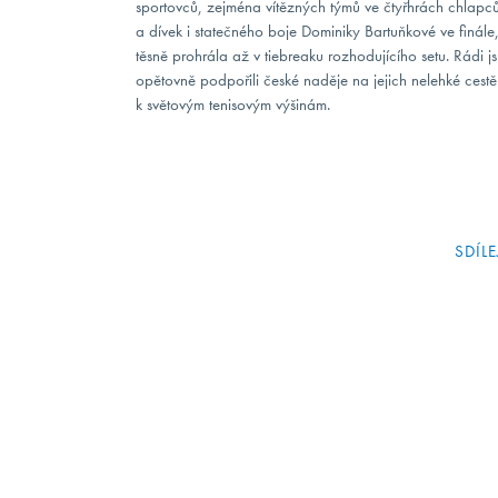
sportovců, zejména vítězných týmů ve čtyřhrách chlapc
a dívek i statečného boje Dominiky Bartuňkové ve finále,
těsně prohrála až v tiebreaku rozhodujícího setu. Rádi j
opětovně podpořili české naděje na jejich nelehké cestě
k světovým tenisovým výšinám.
SDÍLE