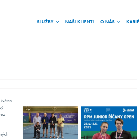
SLUŽBY
NAŠI KLIENTI
O NÁS
KARI
 květen
vý
bez
jných