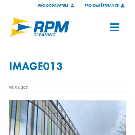
Přeskočit
PRO DODAVATELE
PRO ZAMĚSTNANCE
na
obsah
Toggl
Navig
SLUŽBY
IMAGE013
NAŠI KLIENTI
O NÁS
08. 04. 2021
KARIÉRA
KONTAKT