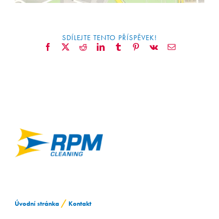
ZAMĚSTNÁVÁNÍ OZP
SDÍLEJTE TENTO PŘÍSPĚVEK!
Facebook
X
Reddit
LinkedIn
Tumblr
Pinterest
Vk
E-
mail
/
Úvodní stránka
Kontakt