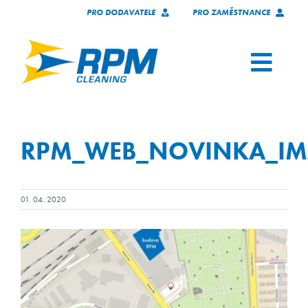
Přeskočit
PRO DODAVATELE
PRO ZAMĚSTNANCE
na
obsah
Toggl
Navig
SLUŽBY
RPM_WEB_NOVINKA_IMA
NAŠI KLIENTI
O NÁS
01. 04. 2020
KARIÉRA
KONTAKT