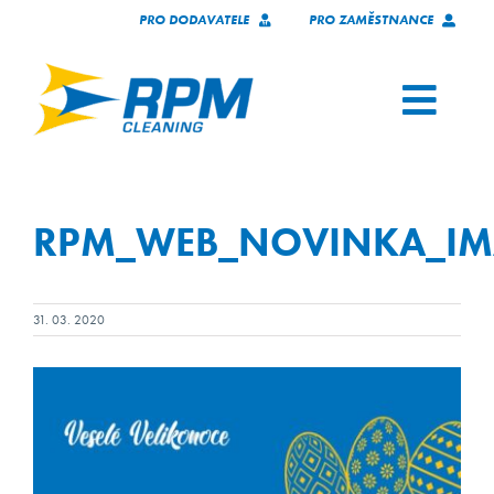
Přeskočit
PRO DODAVATELE
PRO ZAMĚSTNANCE
na
obsah
Toggl
Navig
SLUŽBY
RPM_WEB_NOVINKA_IMA
NAŠI KLIENTI
O NÁS
31. 03. 2020
KARIÉRA
KONTAKT