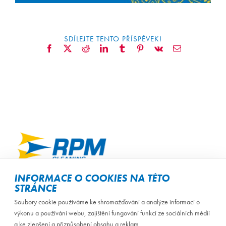
ZAMĚSTNÁVÁNÍ OZP
SDÍLEJTE TENTO PŘÍSPĚVEK!
Facebook
X
Reddit
LinkedIn
Tumblr
Pinterest
Vk
E-
mail
INFORMACE O COOKIES NA TÉTO
STRÁNCE
Soubory cookie používáme ke shromažďování a analýze informací o
/
Úvodní stránka
Kontakt
výkonu a používání webu, zajištění fungování funkcí ze sociálních médií
a ke zlepšení a přizpůsobení obsahu a reklam.