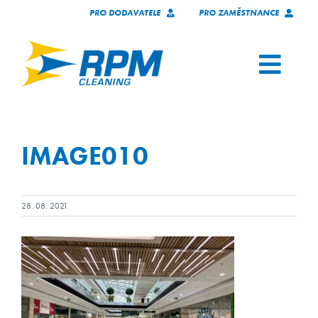
Skip
PRO DODAVATELE
PRO ZAMĚSTNANCE
to
content
Toggl
Navig
SLUŽBY
IMAGE010
NAŠI KLIENTI
KTO SME
28. 08. 2021
TECHNOLÓGIE
KARIÉRA