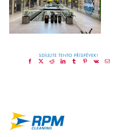
KONTAKT
SDÍLEJTE TENTO PŘÍSPĚVEK!
Facebook
X
Reddit
LinkedIn
Tumblr
Pinterest
Vk
Email