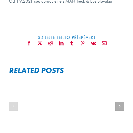
Od 1.9.2021 spolupracujeme s MAN Truck & Bus Slovakia
KONTAKT
SDÍLEJTE TENTO PŘÍSPĚVEK!
Facebook
X
Reddit
LinkedIn
Tumblr
Pinterest
Vk
Email
RELATED POSTS