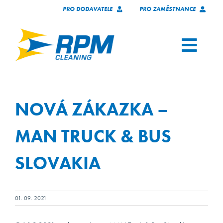
Skip
PRO DODAVATELE
PRO ZAMĚSTNANCE
to
content
Toggl
Navig
SLUŽBY
NOVÁ ZÁKAZKA –
NAŠI KLIENTI
MAN TRUCK & BUS
KTO SME
SLOVAKIA
TECHNOLÓGIE
01. 09. 2021
KARIÉRA