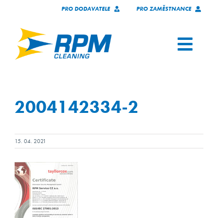
Skip
PRO DODAVATELE
PRO ZAMĚSTNANCE
to
content
Toggl
Navig
SERVICES
2004142334-2
OUR CLIENTS
WHO WE ARE
15. 04. 2021
TECHNOLOGY
JOIN OUR TEAM