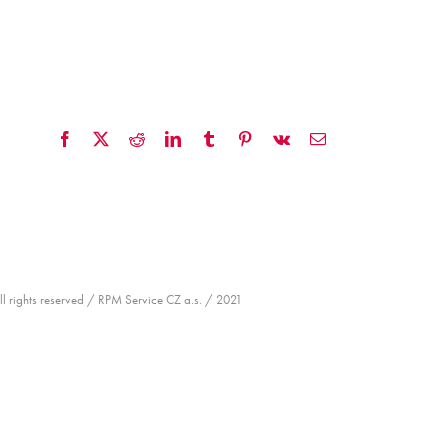
Facebook
X
Reddit
LinkedIn
Tumblr
Pinterest
Vk
Email
ll rights reserved / RPM Service CZ a.s. / 2021