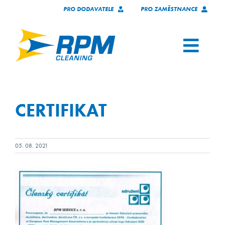
Skip
PRO DODAVATELE
PRO ZAMĚSTNANCE
to
content
Toggl
Navig
SERVICES
CERTIFIKAT
OUR CLIENTS
WHO WE ARE
05. 08. 2021
TECHNOLOGY
JOIN OUR TEAM