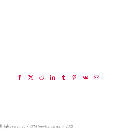
Facebook
X
Reddit
LinkedIn
Tumblr
Pinterest
Vk
Email
ll rights reserved / RPM Service CZ a.s. / 2021