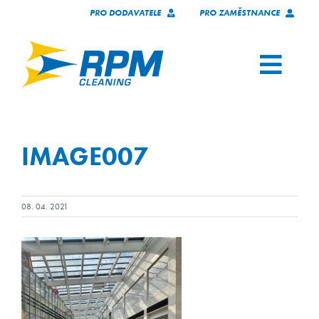
Skip
PRO DODAVATELE
PRO ZAMĚSTNANCE
to
content
Toggl
Navig
SERVICES
IMAGE007
OUR CLIENTS
WHO WE ARE
08. 04. 2021
TECHNOLOGY
JOIN OUR TEAM