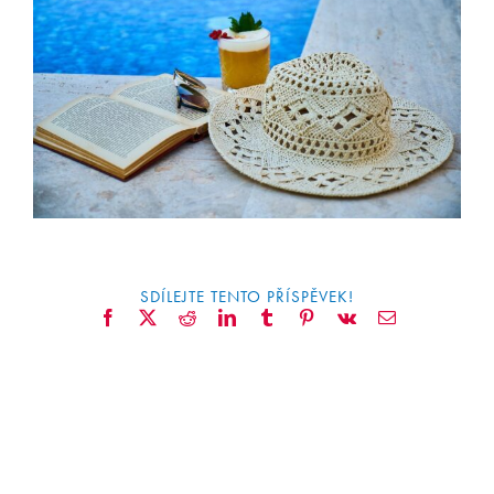
CONTACT
SDÍLEJTE TENTO PŘÍSPĚVEK!
Facebook
X
Reddit
LinkedIn
Tumblr
Pinterest
Vk
Email