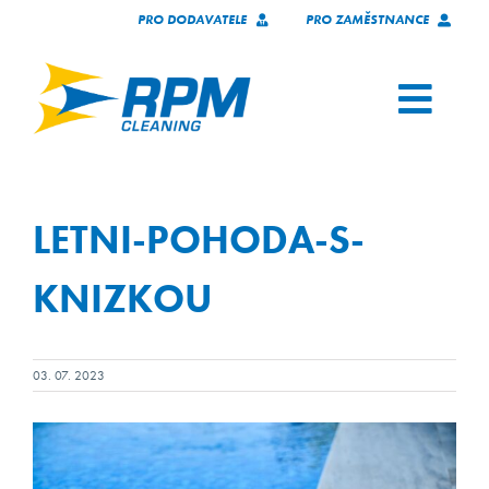
Skip
PRO DODAVATELE
PRO ZAMĚSTNANCE
to
content
Toggl
Navig
SERVICES
LETNI-POHODA-S-
OUR CLIENTS
KNIZKOU
WHO WE ARE
03. 07. 2023
TECHNOLOGY
JOIN OUR TEAM