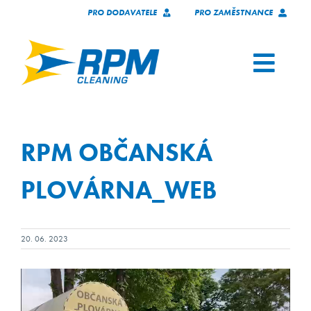
Skip
PRO DODAVATELE
PRO ZAMĚSTNANCE
to
content
Toggl
Navig
SERVICES
RPM OBČANSKÁ
OUR CLIENTS
PLOVÁRNA_WEB
WHO WE ARE
20. 06. 2023
TECHNOLOGY
Video
JOIN OUR TEAM
Player