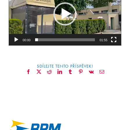
CONTACT
00:00
01:55
SDÍLEJTE TENTO PŘÍSPĚVEK!
Facebook
X
Reddit
LinkedIn
Tumblr
Pinterest
Vk
Email