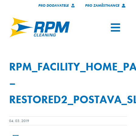
Skip
PRO DODAVATELE
PRO ZAMĚSTNANCE
to
content
Toggl
Navig
SERVICES
RPM_FACILITY_HOME_P
OUR CLIENTS
–
WHO WE ARE
RESTORED2_POSTAVA_SL
TECHNOLOGY
04. 03. 2019
JOIN OUR TEAM