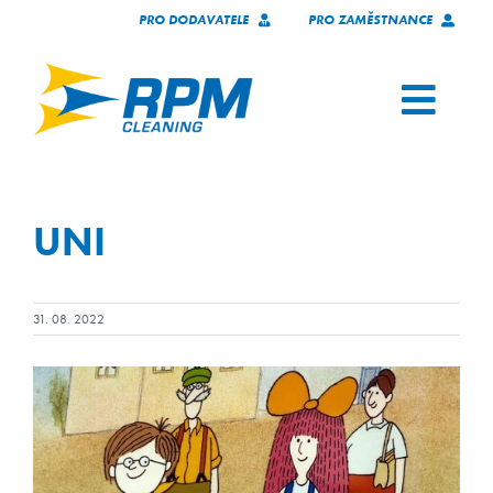
Skip
PRO DODAVATELE
PRO ZAMĚSTNANCE
to
content
Toggl
Navig
SERVICES
UNI
OUR CLIENTS
WHO WE ARE
31. 08. 2022
TECHNOLOGY
JOIN OUR TEAM