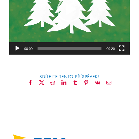
CONTACT
00:00
00:20
SDÍLEJTE TENTO PŘÍSPĚVEK!
Facebook
X
Reddit
LinkedIn
Tumblr
Pinterest
Vk
Email