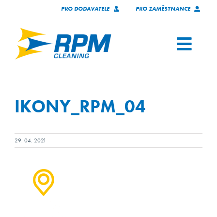
Skip
PRO DODAVATELE
PRO ZAMĚSTNANCE
to
content
Toggl
Navig
SERVICES
IKONY_RPM_04
OUR CLIENTS
WHO WE ARE
29. 04. 2021
TECHNOLOGY
JOIN OUR TEAM